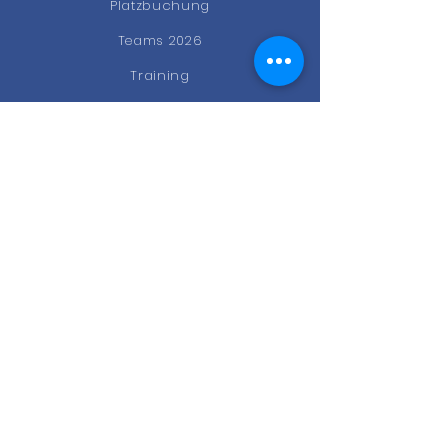
Platzbuchung
Teams 2026
Training
News
Events
Gastro
Kontakt
STAY CONNECTED
Facebook
Instagram
Newsletter