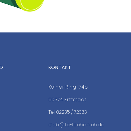
ED
KONTAKT
Kölner Ring 174b
50374 Erftstadt
Tel: 02235 / 72333
club@tc-lechenich.de