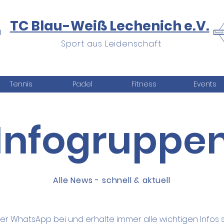
TC Blau-Weiß Lechenich e.V.
Sport aus Leidenschaft
Tennis
Padel
Fitness
Events
Infogruppe
Alle News - schnell & aktuell
er WhatsApp bei und erhalte immer alle wichtigen Infos s