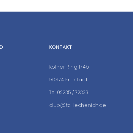
ED
KONTAKT
Kölner Ring 174b
50374 Erftstadt
Tel: 02235 / 72333
club@tc-lechenich.de