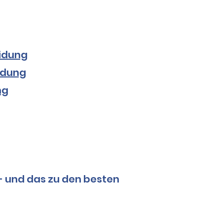
idung
idung
ng
 - und das zu den besten