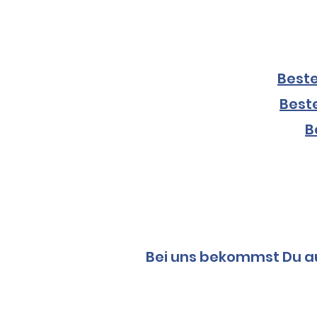
Beste
Best
B
Bei uns bekommst Du auc