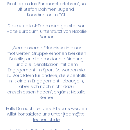
Einstieg in das Ehrenamt erfahren“, so
Ulf-Stefan Dahmen, Jugend-
Koordinator im TCL.
Das aktuelle J-Team wird geleitet von
Maite Burbaum, unterstützt von Natalie
Berner.
„Gemeinsame Erlebnisse in einer
motivierten Gruppe erhöhen bei allen
Beteiligten die emotionale Bindung
und die Identifikation mit dem
Engagement im Sport. So werden sie
zu Vorbildern für andere, die ebenfalls
mit einem Engagement liebäugeln,
aber sich noch nicht dazu
entschlossen haben“, ergänzt Natalie
Berner.
Falls Du auch Teil des J-Teams werden
willst, kontaktiere uns unter
jteam@tc-
lechenich.de
.