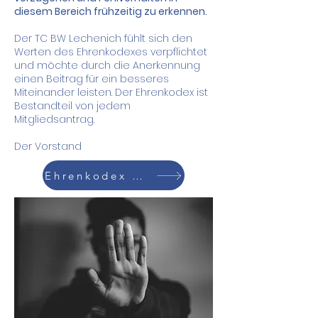
diesem Bereich frühzeitig zu erkennen.
Der TC BW Lechenich fühlt sich den
Werten des Ehrenkodexes verpflichtet
und möchte durch die Anerkennung
einen Beitrag für ein besseres
Miteinander leisten. Der Ehrenkodex ist
Bestandteil von jedem
Mitgliedsantrag.
Der Vorstand
Ehrenkodex des TCL