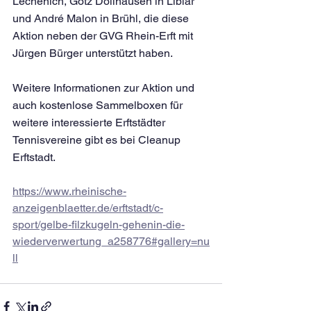
Lechenich, Götz Dollhausen in Liblar 
und André Malon in Brühl, die diese 
Aktion neben der GVG Rhein-Erft mit 
Jürgen Bürger unterstützt haben.
Weitere Informationen zur Aktion und 
auch kostenlose Sammelboxen für 
weitere interessierte Erftstädter 
Tennisvereine gibt es bei Cleanup 
Erftstadt.
https://www.rheinische-
anzeigenblaetter.de/erftstadt/c-
sport/gelbe-filzkugeln-gehenin-die-
wiederverwertung_a258776#gallery=nu
ll