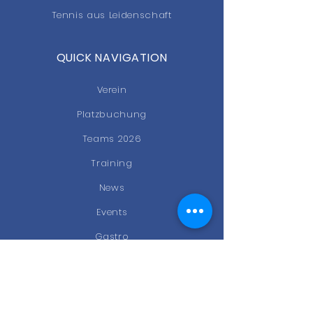
Tennis aus Leidenschaft
QUICK NAVIGATION
Verein
Platzbuchung
Teams 2026
Training
News
Events
Gastro
Kontakt
STAY CONNECTED