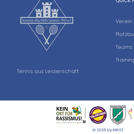
QUICK 
Neue Athletik- &
Functional-Kurse im TCL
Verein
Platzb
Teams 
Trainin
Tennis aus Leidenschaft
© 2025 by
MRGT