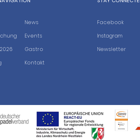
NAVIGATION
STAY CONNECT
Weltklasse-Tennis hautnah
Save
in Bonn
2027
News
Facebook
uchung
Events
Instagram
2026
Gastro
Newsletter
g
Kontakt