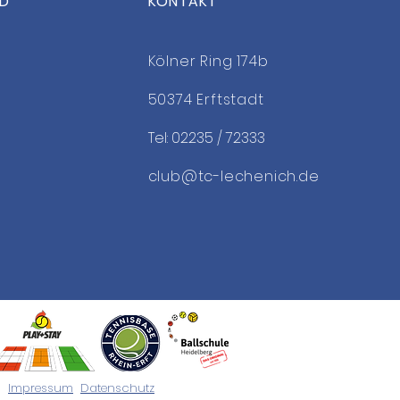
ED
KONTAKT
 the Date: OsterCamp
Kölner Ring 174b
50374 Erftstadt
Tel: 02235 / 72333
club@tc-lechenich.de
Impressum
Datenschutz