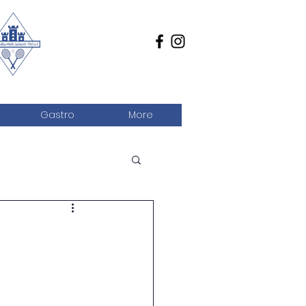
Gastro
More