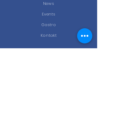
News
Events
Gastro
Kontakt
STAY CONNECTED
Facebook
Instagram
Newsletter
KONTAKT
Kölner Ring 174b