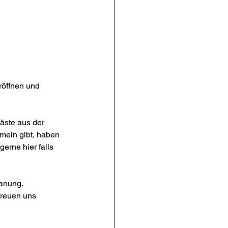
röffnen und 
äste aus der 
mein gibt, haben 
erne hier falls 
anung. 
freuen uns 