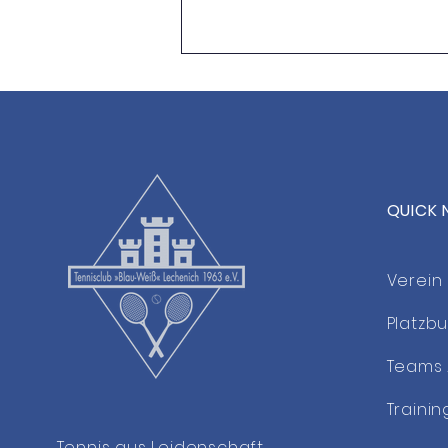
QUICK 
Neue Athletik- &
Functional-Kurse im TCL
Verein
Platzb
Teams 
Trainin
Tennis aus Leidenschaft