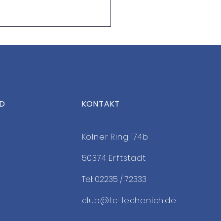
ED
KONTAKT
 the Date: OsterCamp
Kölner Ring 174b
50374 Erftstadt
Tel: 02235 / 72333
club@tc-lechenich.de