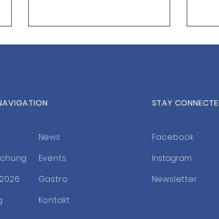
NAVIGATION
STAY CONNECT
Weltklasse-Tennis hautnah
Save
in Bonn
2027
News
Facebook
uchung
Events
Instagram
2026
Gastro
Newsletter
g
Kontakt