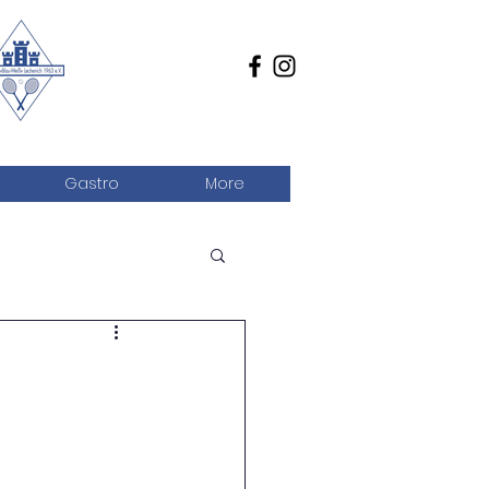
Gastro
More