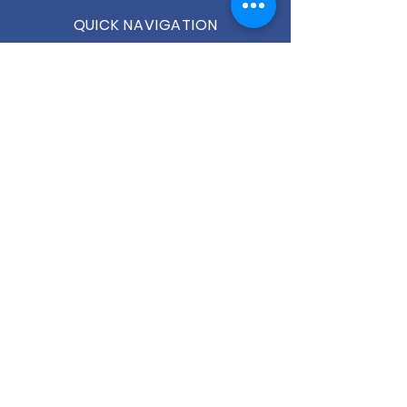
QUICK NAVIGATION
Verein
Platzbuchung
Teams 2026
Training
News
Events
Gastro
Kontakt
STAY CONNECTED
Facebook