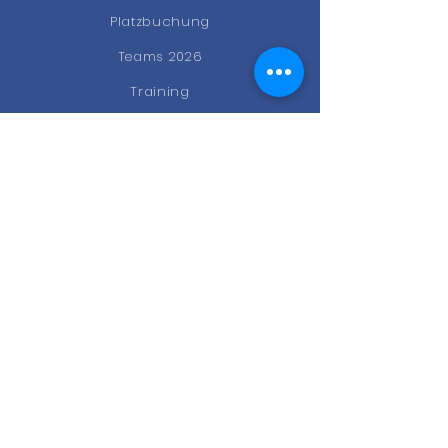
Platzbuchung
Teams 2026
Training
News
Events
Gastro
Kontakt
STAY CONNECTED
Facebook
Instagram
Newsletter