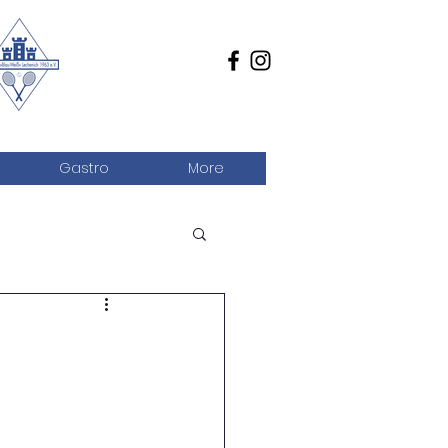
Gastro
More