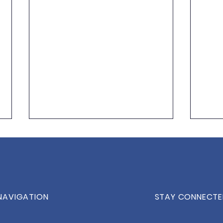
NAVIGATION
STAY CONNECT
Weltklasse-Tennis hautnah
Save