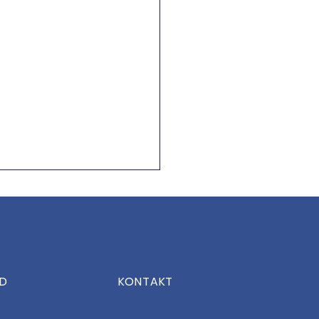
ED
KONTAKT
 the Date: OsterCamp