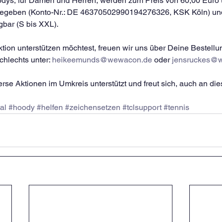
oodys, für Damen und Herren, werden zum Preis von 60,00 Euro
gegeben (Konto-Nr.: DE 46370502990194276326, KSK Köln) und 
bar (S bis XXL).
ion unterstützen möchtest, freuen wir uns über Deine Bestellu
hlechts unter: 
heikeemunds@wewacon.de
 oder 
jensruckes@
erse Aktionen im Umkreis unterstützt und freut sich, auch an dies
al
#hoody
#helfen
#zeichensetzen
#tclsupport
#tennis