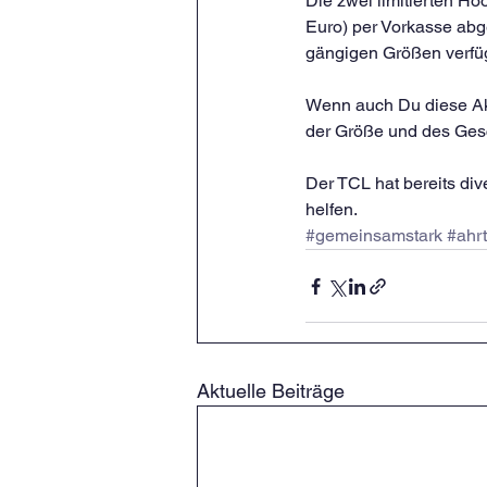
Die zwei limitierten H
Euro) per Vorkasse ab
gängigen Größen verfüg
Wenn auch Du diese Akt
der Größe und des Gesc
Der TCL hat bereits div
helfen.
#gemeinsamstark
#ahrt
Aktuelle Beiträge