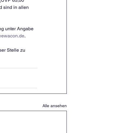
 (UVP 65,00 
sind in allen 
ng unter Angabe 
wewacon.de
.
er Stelle zu 
Alle ansehen