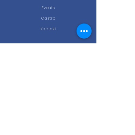
Events
Gastro
Kontakt
STAY CONNECTED
Facebook
Instagram
Newsletter
KONTAKT
Kölner Ring 174b