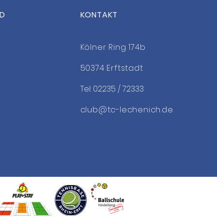
ED
KONTAKT
 the Date: OsterCamp
Kölner Ring 174b
50374 Erftstadt
Tel: 02235 / 72333
club@tc-lechenich.de