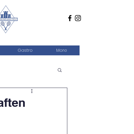
Gastro
More
aften