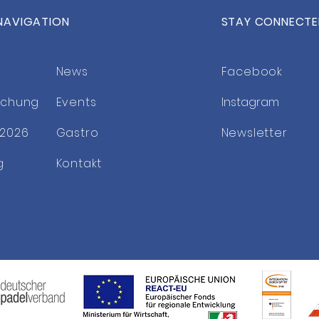
NAVIGATION
STAY CONNECT
Weltklasse-Tennis hautnah
Save
in Bonn
2027
News
Facebook
uchung
Events
Instagram
2026
Gastro
Newsletter
g
Kontakt