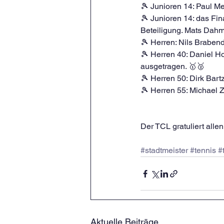
🎾 Junioren 14: Paul Mer
🎾 Junioren 14: das Fi
Beteiligung. Mats Dahm
🎾 Herren: Nils Brabend
🎾 Herren 40: Daniel H
ausgetragen. 🥇🥈
🎾 Herren 50: Dirk Bartz
🎾 Herren 55: Michael Z
Der TCL gratuliert all
#stadtmeister
#tennis
#
Aktuelle Beiträge