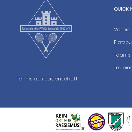
QUICK 
Neue Athletik- &
Functional-Kurse im TCL
Verein
Platzb
Teams 
Trainin
Tennis aus Leidenschaft