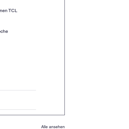
inen TCL 
oche 
Alle ansehen