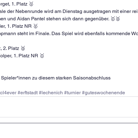
get, 1. Platz 🥇
nale der Nebenrunde wird am Dienstag ausgetragen mit einer re
en und Aidan Pantel stehen sich dann gegenüber. 🥇🥈
er, 1. Platz NR 🥇
opmann steht im Finale. Das Spiel wird ebenfalls kommende W
, 2. Platz 🥈
olper, 1. Platz NR 🥇
en Spieler*innen zu diesem starken Saisonabschluss
tcl4ever
#erftstadt
#lechenich
#turnier
#guteswochenende