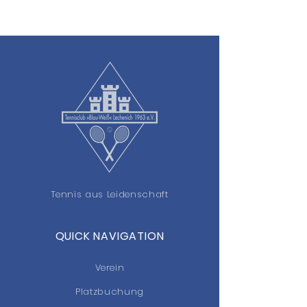
2. Runde: der Partner übernimmt
den Spielstand von Runde 1 bis
zu einem Spielstand von 6 (4)
Anschließend wird die Paarung
dann im Mixed-Doppel bis zum
Spielstand von 9 zu Ende
gespielt.
4 Paarungen mit den besten
Ergebnissen kommen ins Halbfinale.
Bei Gleichstand: 1 Spiel der Paarungen
gegeneinander (No Ad).
Aufschlagrecht wird gelost.
Tennis aus Leidenschaft
QUICK NAVIGATION
Verein
Platzbuchung