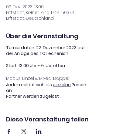
02. Dez. 2023, 13:00
Erftstadt, Kölner Ring 174B, 50374
Erftstadt, Deutschland
Über die Veranstaltung
Turnierdaten: 22. Dezember 2023 auf
der Anlage des TC Lechenich
Start: 13.00 Uhr - Ende: offen
Modus: Einzel & Mixed-Doppel
Jeder meldet sich als
einzelne
Person
an
Partner werden zugelost
Einzel:
Diese Veranstaltung teilen
1. Runde: bis einer der
Spieler*innen 3(2) Spiele erzielt
hat