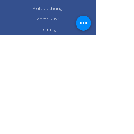
Platzbuchung
Teams 2026
Training
News
Events
Gastro
Kontakt
STAY CONNECTED
Facebook
Instagram
Newsletter