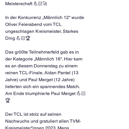
Meisterschaft 💪🏻🚀
In der Konkurrenz „Männlich 12“ wurde 
Oliver Feierabend vom TCL 
ungeschlagen Kreismeister. Starkes 
Ding 💪🏻🏆
Das größte Teilnehmerfeld gab es in 
der Kategorie „Männlich 16“. Hier kam 
es an diesem Donnerstag zu einem 
reinen TCL-Finale. Aidan Pantel (13 
Jahre) und Paul Merget (12 Jahre) 
lieferten sich ein spannendes Match. 
Am Ende triumphierte Paul Merget 💪🏻
🏆
Der TCL ist stolz auf seinen 
Nachwuchs und gratuliert allen TVM-
Kreismeister*innen 2023. Mega 