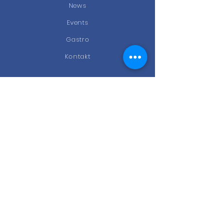
News
Events
Gastro
Kontakt
STAY CONNECTED
Facebook
Instagram
Newsletter
KONTAKT
Kölner Ring 174b