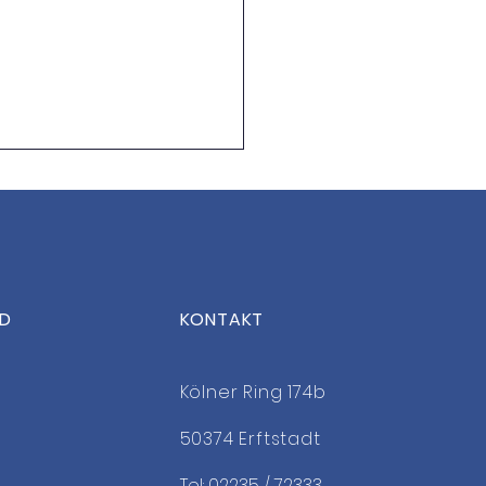
ED
KONTAKT
 the Date: OsterCamp
Kölner Ring 174b
50374 Erftstadt
Tel: 02235 / 72333