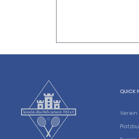
QUICK 
Neue Athletik- &
Functional-Kurse im TCL
Verein
Platzb