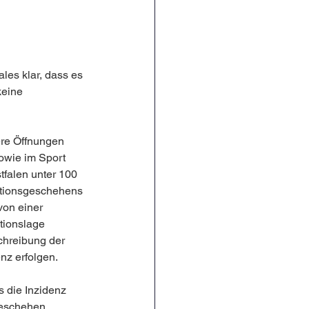
les klar, dass es 
eine 
ere Öffnungen 
owie im Sport 
tfalen unter 100 
ktionsgeschehens 
on einer 
tionslage 
hreibung der 
nz erfolgen.
 die Inzidenz 
geschehen 