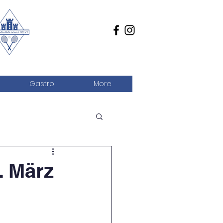
Gastro
More
. März