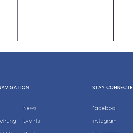
NAVIGATION
STAY CONNECT
Weltklasse-Tennis hautnah
Save
in Bonn
2027
News
Facebook
uchung
Events
Instagram