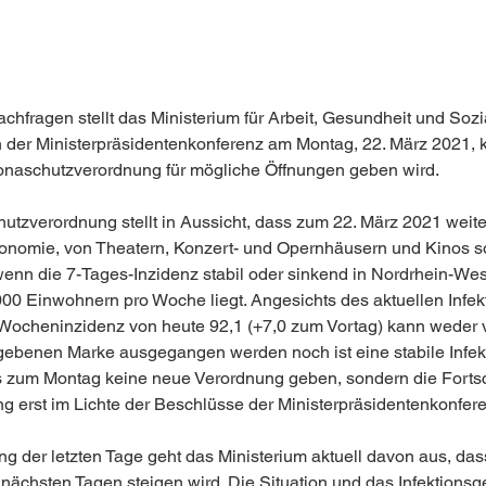
chfragen stellt das Ministerium für Arbeit, Gesundheit und Sozia
 der Ministerpräsidentenkonferenz am Montag, 22. März 2021, k
onaschutzverordnung für mögliche Öffnungen geben wird.
utzverordnung stellt in Aussicht, dass zum 22. März 2021 weit
onomie, von Theatern, Konzert- und Opernhäusern und Kinos s
enn die 7-Tages-Inzidenz stabil oder sinkend in Nordrhein-Wes
000 Einwohnern pro Woche liegt. Angesichts des aktuellen Infe
 Wocheninzidenz von heute 92,1 (+7,0 zum Vortag) kann weder v
gebenen Marke ausgegangen werden noch ist eine stabile Infek
 zum Montag keine neue Verordnung geben, sondern die Fortsc
 erst im Lichte der Beschlüsse der Ministerpräsidentenkonfere
g der letzten Tage geht das Ministerium aktuell davon aus, dass
 nächsten Tagen steigen wird. Die Situation und das Infektions